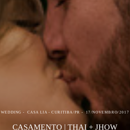
WEDDING
CASA LIA - CURITIBA/PR
17/NOVEMBRO/2017
CASAMENTO | THAI + JHOW