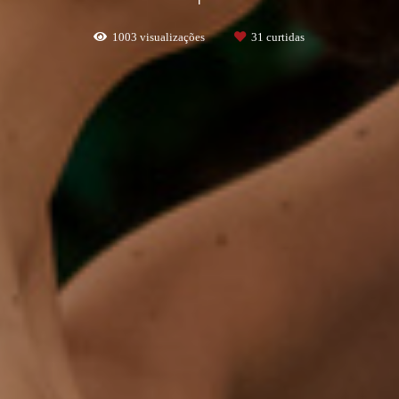
1003
visualizações
31
curtidas